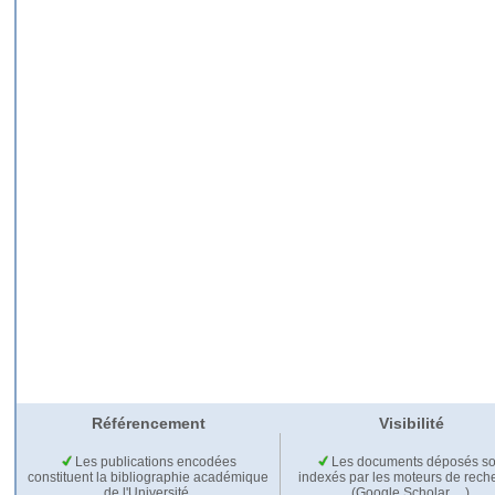
Référencement
Visibilité
Les publications encodées
Les documents déposés so
constituent la bibliographie académique
indexés par les moteurs de rech
de l'Université.
(Google Scholar,…).