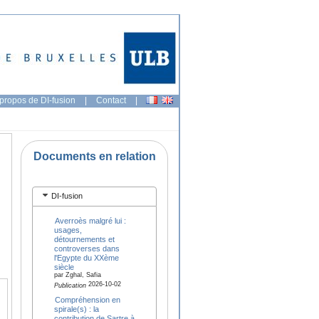
propos de DI-fusion
|
Contact
|
Documents en relation
DI-fusion
Averroès malgré lui :
usages,
détournements et
controverses dans
l'Egypte du XXème
siècle
par Zghal, Safia
2026-10-02
Publication
Compréhension en
spirale(s) : la
contribution de Sartre à