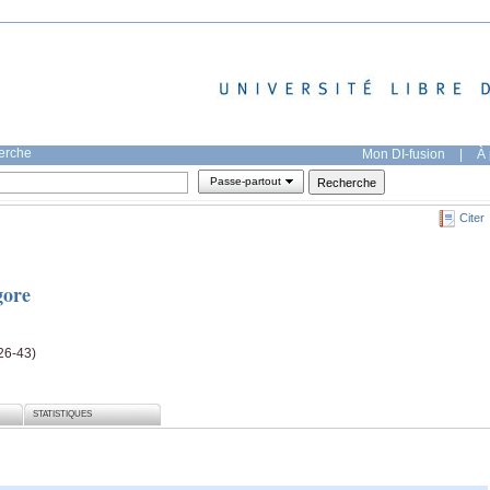
herche
Mon DI-fusion
|
À 
Passe-partout
Citer
gore
(26-43)
STATISTIQUES