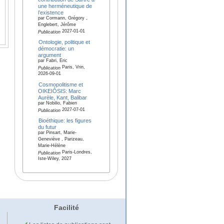
une herméneutique de
l’existence
par Cormann, Grégory ,
Englebert, Jérôme
2027-01-01
Publication
Ontologie, politique et
démocratie: un
argument
par Fabri, Eric
Paris, Vrin,
Publication
2026-09-01
Cosmopolitisme et
OIKEIÔSIS: Marc
Aurèle, Kant, Balibar
par Nobilio, Fabien
2027-07-01
Publication
Bioéthique: les figures
du futur
par Pinsart, Marie-
Geneviève , Parizeau,
Marie-Hélène
Paris-Londres,
Publication
Iste-Wiley, 2027
Facilité