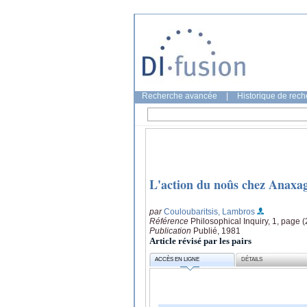
Recherche avancée
|
Historique de rec
L'action du noûs chez Anaxa
par
Couloubaritsis, Lambros
Référence
Philosophical Inquiry, 1, page 
Publication
Publié, 1981
Article révisé par les pairs
ACCÈS EN LIGNE
DÉTAILS