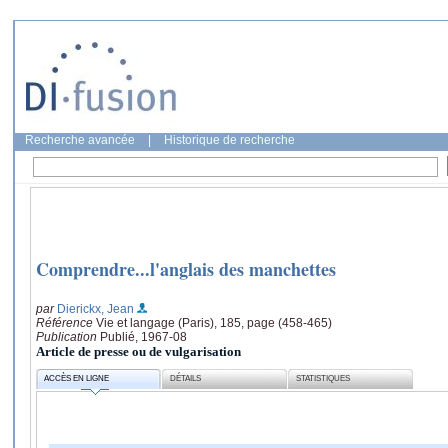
Recherche avancée
|
Historique de recherche
Comprendre...l'anglais des manchettes
par
Dierickx, Jean
Référence
Vie et langage (Paris), 185, page (458-465)
Publication
Publié, 1967-08
Article de presse ou de vulgarisation
ACCÈS EN LIGNE
DÉTAILS
STATISTIQUES