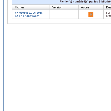
Fichier(s) numérisé(s) par les Biblioth
Fichier
Version
Accès
Des
VX-010341 11-06-2018
Full
12-17-17 abbyy.pdf
or f