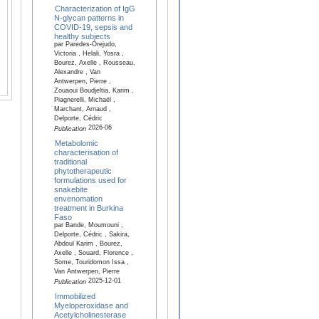
Characterization of IgG
N-glycan patterns in
COVID-19, sepsis and
healthy subjects
par Paredes-Orejudo,
Victoria , Helali, Yosra ,
Bourez, Axelle , Rousseau,
Alexandre , Van
Antwerpen, Pierre ,
Zouaoui Boudjeltia, Karim ,
Piagnerelli, Michaël ,
Marchant, Arnaud ,
Delporte, Cédric
2026-06
Publication
Metabolomic
characterisation of
traditional
phytotherapeutic
formulations used for
snakebite
envenomation
treatment in Burkina
Faso
par Bande, Moumouni ,
Delporte, Cédric , Sakira,
Abdoul Karim , Bourez,
Axelle , Souard, Florence ,
Some, Touridomon Issa ,
Van Antwerpen, Pierre
2025-12-01
Publication
Immobilized
Myeloperoxidase and
Acetylcholinesterase