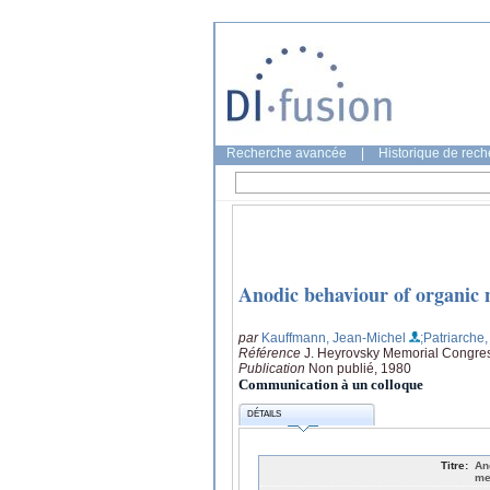
Recherche avancée
|
Historique de rec
Anodic behaviour of organic 
par
Kauffmann, Jean-Michel
;Patriarche
Référence
J. Heyrovsky Memorial Congre
Publication
Non publié, 1980
Communication à un colloque
DÉTAILS
Titre:
An
me