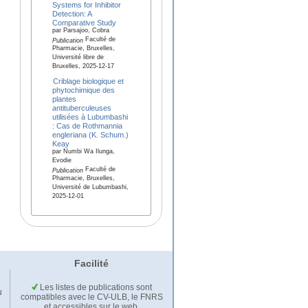
Systems for Inhibitor
Detection: A
Comparative Study
par Parsajoo, Cobra
Faculté de
Publication
Pharmacie, Bruxelles,
Université libre de
Bruxelles, 2025-12-17
Criblage biologique et
phytochimique des
plantes
antituberculeuses
utilisées à Lubumbashi
: Cas de Rothmannia
engleriana (K. Schum.)
Keay
par Numbi Wa Ilunga,
Evodie
Faculté de
Publication
Pharmacie, Bruxelles,
Université de Lubumbashi,
2025-12-01
Facilité
Les listes de publications sont
u
compatibles avec le CV-ULB, le FNRS
et accessibles sur le web.