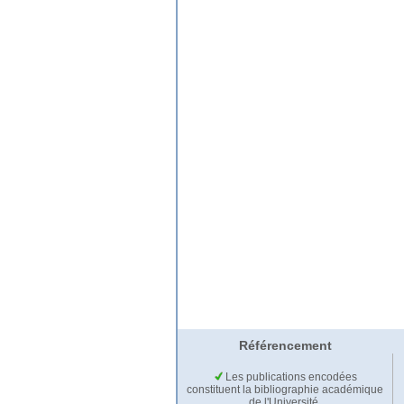
Référencement
Les publications encodées
constituent la bibliographie académique
de l'Université.