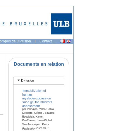
propos de DI-fusion
|
Contact
|
Documents en relation
DI-fusion
Immobilization of
human
myeloperoxidase on
silica gel for inhibitors
assessment
par Parsajoo, Yalda Cobra ,
Delporte, Cédric , Zouaoui
Boudjeltia, Karim ,
Kauffmann, Jean-Michel ,
Van Antwerpen, Pierre
2025-10-01
Publication