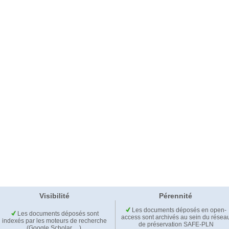
Visibilité
Pérennité
Les documents déposés en open-
Les documents déposés sont
access sont archivés au sein du résea
indexés par les moteurs de recherche
de préservation SAFE-PLN
(Google Scholar,…).