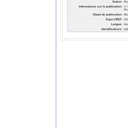
Auteur:
Ka
Informations sur la publication:
J.
Pr
Statut de publication:
No
Sujet CREF:
Ch
Langue:
An
Identificateurs:
jm