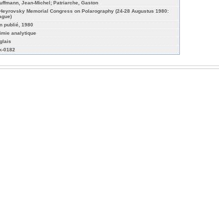
uffmann, Jean-Michel; Patriarche, Gaston
 Heyrovsky Memorial Congress on Polarography (24-28 Augustus 1980:
ague)
n publié, 1980
imie analytique
glais
k-0182