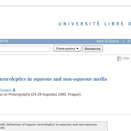
herche
Mon DI-fusion
|
À 
Passe-partout
Citer
neuroleptics in aqueous and non-aqueous media
, Gaston
ss on Polarography (24-28 Augustus 1980: Prague)
odic behaviour of organic neuroleptics in aqueous and non-aqueous
dia