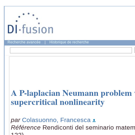
Recherche avancée
|
Historique de recherche
A P-laplacian Neumann problem w
supercritical nonlinearity
par
Colasuonno, Francesca
Référence
Rendiconti del seminario matema
122)