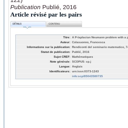
Publication
Publié, 2016
Article révisé par les pairs
DÉTAILS
CONTENU
Titre:
A P-laplacian Neumann problem with a po
Auteur:
Colasuonno, Francesca
Informations sur la publication:
Rendiconti del seminario matematico, 74
Statut de publication:
Publié, 2016
Sujet CREF:
Mathématiques
Note générale:
SCOPUS: cp.j
Langue:
Anglais
Identificateurs:
urn:issn:0373-1243
info:scp/85043580735