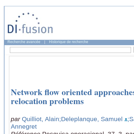
Recherche avancée
|
Historique de recherche
Network flow oriented approaches
relocation problems
par
Quilliot, Alain
;Deleplanque, Samuel
;S
Annegret
Référence
Pesquisa operacional, 37, 3, p