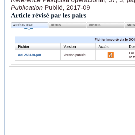
Publication
Publié, 2017-09
Article révisé par les pairs
ACCÈS EN LIGNE
DÉTAILS
CONTENU
STATI
Fichier importé via le DOI
Fichier
Version
Accès
Des
Full
doi 253130.pdf
Version publiée
or f