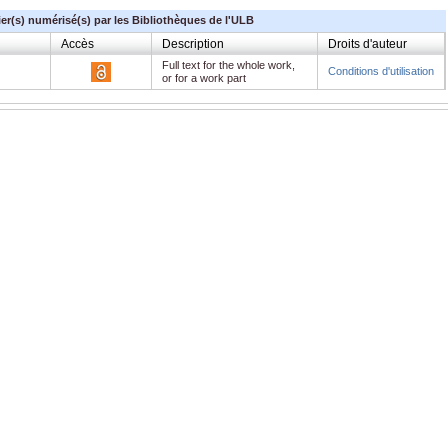
ier(s) numérisé(s) par les Bibliothèques de l'ULB
Accès
Description
Droits d'auteur
Full text for the whole work,
Conditions d'utilisation
or for a work part