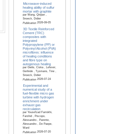
Microwave-induced
healing ability of sulfur
mortar with graphite
par Wang, Qinjian ,
Snoeck, Didier
2026-09-05
Publication
3D Textile Reinforced
Cement (TRC)
composites with
integrated
Polypropylene (PP) or
Polyvinyl Alcohol (PVA)
microfibres: influence
of healing conditions
and fibre type on
autogenous healing
par Gielis, Ciska , Lefever,
Gerlinde , Tysmans, Tine ,
Snoeck, Didier
2026-07-24
Publication
Experimental and
numerical study of a
fuel-flexible micro gas
turbine with hydrogen
enrichment under
exhaust gas
recirculation
par Yousefzad Farrokhi,
Farshid , Piscopo,
Alessandro , Parente,
Alessandro , De Paepe,
Ward
2026-07-20
Publication