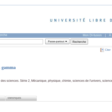
herche
Mon DI-fusion
|
À 
Passe-partout
Citer
ns gamma
es sciences. Série 2, Mécanique, physique, chimie, sciences de l'univers, scienc
STATISTIQUES