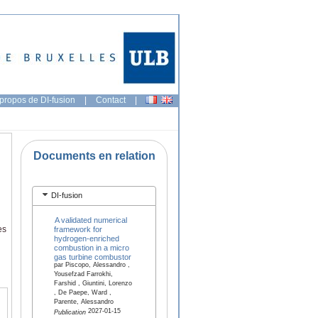
propos de DI-fusion
|
Contact
|
Documents en relation
DI-fusion
A validated numerical
es
framework for
hydrogen-enriched
combustion in a micro
gas turbine combustor
par Piscopo, Alessandro ,
Yousefzad Farrokhi,
Farshid , Giuntini, Lorenzo
, De Paepe, Ward ,
Parente, Alessandro
2027-01-15
Publication