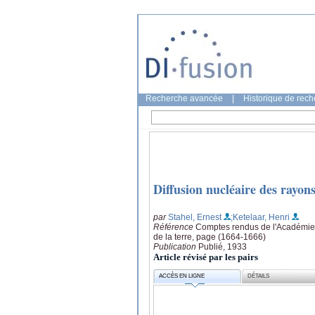
Recherche avancée
|
Historique de rec
Diffusion nucléaire des rayo
par
Stahel, Ernest
;Ketelaar, Henri
Référence
Comptes rendus de l'Académie d
de la terre, page (1664-1666)
Publication
Publié, 1933
Article révisé par les pairs
ACCÈS EN LIGNE
DÉTAILS