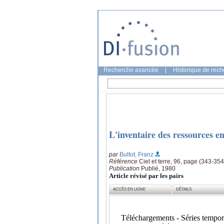
Recherche avancée
|
Historique de rec
L'inventaire des ressources e
par
Bultot, Franz
Référence
Ciel et terre, 96, page (343-354
Publication
Publié, 1980
Article révisé par les pairs
ACCÈS EN LIGNE
DÉTAILS