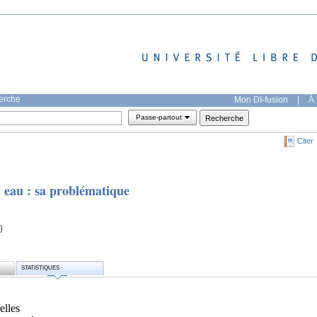
herche
Mon DI-fusion
|
À 
Passe-partout
Citer
n eau : sa problématique
)
STATISTIQUES