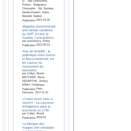
Q. , Van Overmeiren,
Preben , Walgraeve,
Christophe , Gili, Stefania ,
Vanderstraeten, Aubry ,
Mattielli, Nadine
2021-03-26
Publication
Mapping environmental
and climate variations
by GMT: A case of
Zambia, Central Africa
par Lemenkova, Polina
2021-05-23
Publication
Avis de tempête : la
polémique entre Garcin
et Musschenbroek sur
les causes du
mouvement du
baromètre
par Collart, Muriel ,
METZGER, Alexis ,
DESARTHE, Jérémy ,
RÉMY, Frédérique
Paris,
Publication
Hermann, 2017-11-22
«I have never seen a
storm!» - La couronne
d'Angleterre dans la
tourmente en 1736
par Collart, Muriel
2018-02
Publication
La fabrique des
nuages:Une simulation