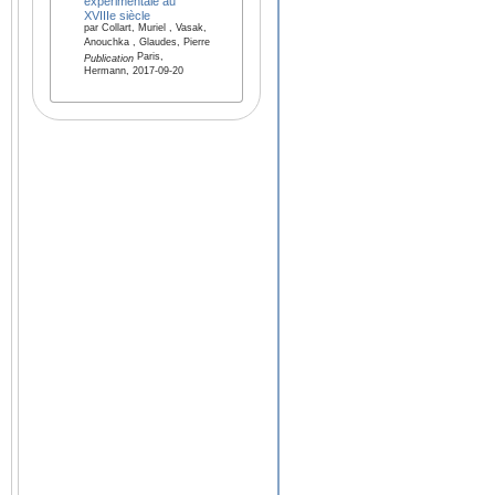
expérimentale au
XVIIIe siècle
par Collart, Muriel , Vasak,
Anouchka , Glaudes, Pierre
Paris,
Publication
Hermann, 2017-09-20