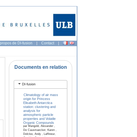
propos de DI-fusion
|
Contact
|
Documents en relation
DI-fusion
Climatology of air mass
origin for Princess
Elisabeth Antarctica
station: clustering and
analysis for
atmospheric particle
properties and Volatile
Organic Compounds
par Mangold, Alexander ,
De Causmaecker, Karen ,
Delcloo, Andy , Laffineur,