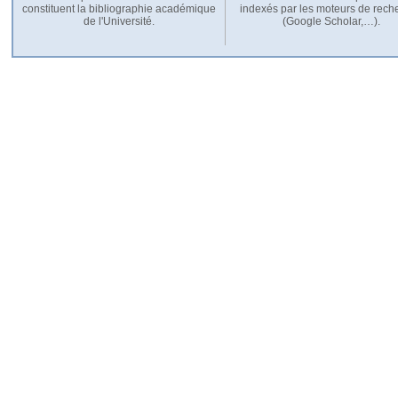
constituent la bibliographie académique
indexés par les moteurs de rech
de l'Université.
(Google Scholar,…).