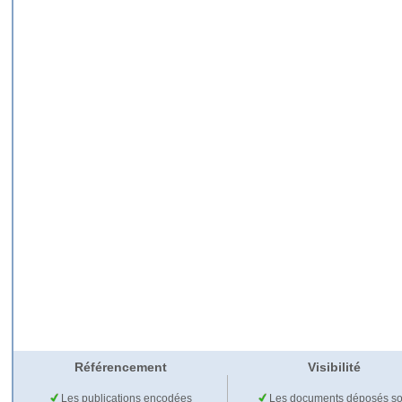
Référencement
Visibilité
Les publications encodées
Les documents déposés so