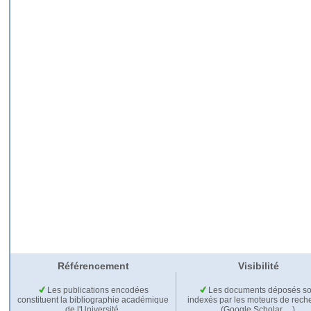
Référencement
Visibilité
Les publications encodées
Les documents déposés so
constituent la bibliographie académique
indexés par les moteurs de rech
de l'Université.
(Google Scholar,…).