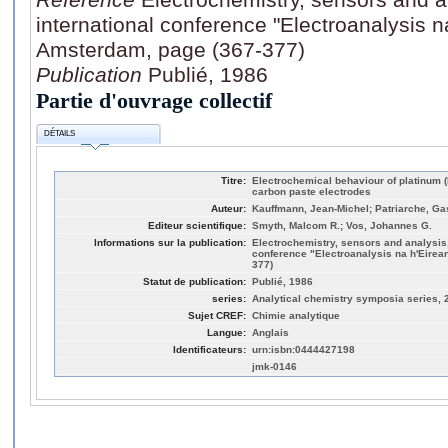
international conference "Electroanalysis na
Amsterdam, page (367-377)
Publication
Publié, 1986
Partie d'ouvrage collectif
DÉTAILS
Titre:
Electrochemical behaviour of platinum (
carbon paste electrodes
Auteur:
Kauffmann, Jean-Michel; Patriarche, Gas
Editeur scientifique:
Smyth, Malcom R.; Vos, Johannes G.
Informations sur la publication:
Electrochemistry, sensors and analysis,
conference "Electroanalysis na h'Eirea
377)
Statut de publication:
Publié, 1986
series:
Analytical chemistry symposia series, 
Sujet CREF:
Chimie analytique
Langue:
Anglais
Identificateurs:
urn:isbn:0444427198
jmk-0146