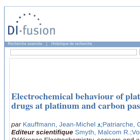
Recherche avancée
|
Historique de recherche
Electrochemical behaviour of pla
drugs at platinum and carbon pas
par
Kauffmann, Jean-Michel
;Patriarche,
Editeur scientifique
Smyth, Malcom R.
;Vo
Référence
Electrochemistry, sensors and a