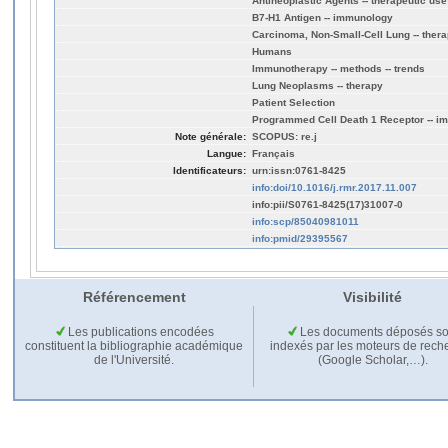
Antineoplastic Agents -- therapeutic use
B7-H1 Antigen -- immunology
Carcinoma, Non-Small-Cell Lung -- ther
Humans
Immunotherapy -- methods -- trends
Lung Neoplasms -- therapy
Patient Selection
Programmed Cell Death 1 Receptor -- 
Note générale:
SCOPUS: re.j
Langue:
Français
Identificateurs:
urn:issn:0761-8425
info:doi/10.1016/j.rmr.2017.11.007
info:pii/S0761-8425(17)31007-0
info:scp/85040981011
info:pmid/29395567
Référencement
Visibilité
Les publications encodées
Les documents déposés so
constituent la bibliographie académique
indexés par les moteurs de rech
de l'Université.
(Google Scholar,…).