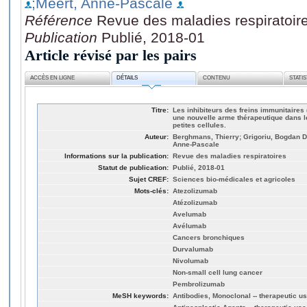
;Meert, Anne-Pascale
Référence
Revue des maladies respiratoir
Publication
Publié, 2018-01
Article révisé par les pairs
ACCÈS EN LIGNE
DÉTAILS
CONTENU
STATI
Titre:
Les inhibiteurs des freins immunitaires 
une nouvelle arme thérapeutique dans 
petites cellules.
Auteur:
Berghmans, Thierry; Grigoriu, Bogdan Dr
Anne-Pascale
Informations sur la publication:
Revue des maladies respiratoires
Statut de publication:
Publié, 2018-01
Sujet CREF:
Sciences bio-médicales et agricoles
Mots-clés:
Atezolizumab
Atézolizumab
Avelumab
Avélumab
Cancers bronchiques
Durvalumab
Nivolumab
Non-small cell lung cancer
Pembrolizumab
MeSH keywords:
Antibodies, Monoclonal -- therapeutic u