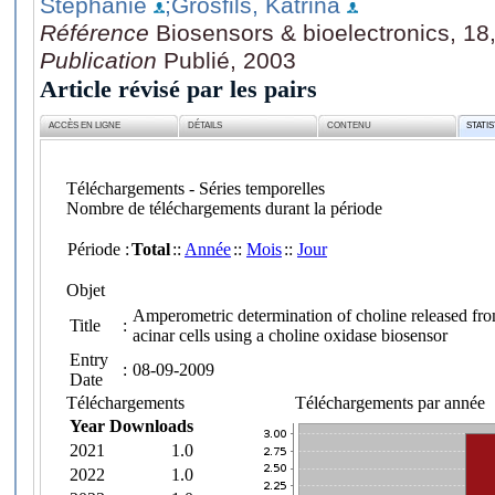
Stéphanie
;Grosfils, Katrina
Référence
Biosensors & bioelectronics, 18
Publication
Publié, 2003
Article révisé par les pairs
ACCÈS EN LIGNE
DÉTAILS
CONTENU
STATI