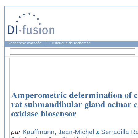
Recherche avancée
|
Historique de recherche
Amperometric determination of c
rat submandibular gland acinar ce
oxidase biosensor
par
Kauffmann, Jean-Michel
;Serradilla Ra