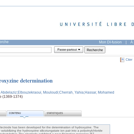
herche
Mon DI-fusion
|
À 
Passe-partout
Citer
droxyzine determination
 Abdelaziz
;Elbouzekraoui, Mouloudi
;Cherrah, Yahia
;Hassar, Mohamed
ge (1369-1374)
CONTENU
STATISTIQUES
ectrode has been developed for the determination of hydroxyzine. The
olubilizing the hydroxyzine silicotungstate ion pair into a polyvinylchloride
enyloctylether. The electrode exhibited a near-Nernstian response (57