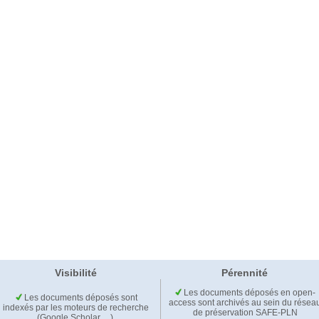
Visibilité
Pérennité
Les documents déposés en open-
Les documents déposés sont
access sont archivés au sein du résea
indexés par les moteurs de recherche
de préservation SAFE-PLN
(Google Scholar,…).