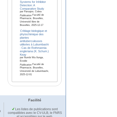
Systems for Inhibitor
Detection: A
Comparative Study
par Parsajoo, Cobra
Faculté de
Publication
Pharmacie, Bruxelles,
Université libre de
Bruxelles, 2025-12-17
Criblage biologique et
phytochimique des
plantes
antituberculeuses
utilisées à Lubumbashi
: Cas de Rothmannia
engleriana (K. Schum.)
Keay
par Numbi Wa Ilunga,
Evodie
Faculté de
Publication
Pharmacie, Bruxelles,
Université de Lubumbashi,
2025-12-01
Facilité
Les listes de publications sont
u
compatibles avec le CV-ULB, le FNRS
et accessibles sur le web.