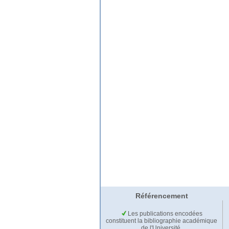
Référencement
Les publications encodées
constituent la bibliographie académique
de l'Université.