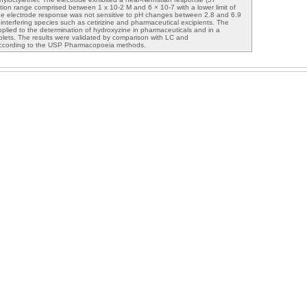
ion range comprised between 1 x 10-2 M and 6 × 10-7 with a lower limit of
The electrode response was not sensitive to pH changes between 2.8 and 6.9
interfering species such as cetirizine and pharmaceutical excipients. The
pplied to the determination of hydroxyzine in pharmaceuticals and in a
tablets. The results were validated by comparison with LC and
according to the USP Pharmacopoeia methods.