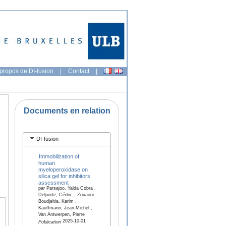
propos de DI-fusion
|
Contact
|
Documents en relation
DI-fusion
Immobilization of
human
myeloperoxidase on
silica gel for inhibitors
assessment
par Parsajoo, Yalda Cobra ,
Delporte, Cédric , Zouaoui
Boudjeltia, Karim ,
Kauffmann, Jean-Michel ,
Van Antwerpen, Pierre
2025-10-01
Publication