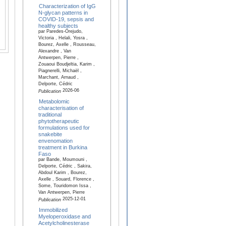
Characterization of IgG
N-glycan patterns in
COVID-19, sepsis and
healthy subjects
par Paredes-Orejudo,
Victoria , Helali, Yosra ,
Bourez, Axelle , Rousseau,
Alexandre , Van
Antwerpen, Pierre ,
Zouaoui Boudjeltia, Karim ,
Piagnerelli, Michaël ,
Marchant, Arnaud ,
Delporte, Cédric
2026-06
Publication
Metabolomic
characterisation of
traditional
phytotherapeutic
formulations used for
snakebite
envenomation
treatment in Burkina
Faso
par Bande, Moumouni ,
Delporte, Cédric , Sakira,
Abdoul Karim , Bourez,
Axelle , Souard, Florence ,
Some, Touridomon Issa ,
Van Antwerpen, Pierre
2025-12-01
Publication
Immobilized
Myeloperoxidase and
Acetylcholinesterase