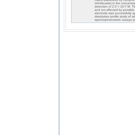
mV/decade) in the concentrat
detection of 2.5 × 10-7 M. 
and not affected by possible 
electrode was successfully a
dissolution profile study of 
spectrophotometric assays 