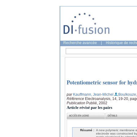
Recherche avancée
|
Historique de rec
Potentiometric sensor for hy
par
Kauffmann, Jean-Michel
;Boulkouze,
Référence
Electroanalysis, 14, 19-20, pa
Publication
Publié, 2002
Article révisé par les pairs
ACCÈS EN LIGNE
DÉTAILS
Résumé :
A new polymeric membrane el
electrode was constructed by s
matrix plasticized by nitroph