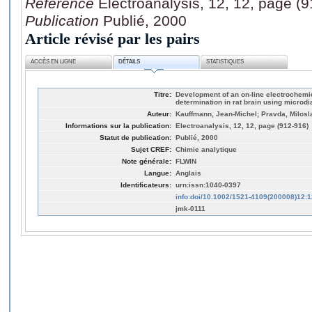
Référence
Electroanalysis, 12, 12, page (
Publication
Publié, 2000
Article révisé par les pairs
ACCÈS EN LIGNE
DÉTAILS
STATISTIQUES
Titre:
Development of an on-line electrochemi
determination in rat brain using microd
Auteur:
Kauffmann, Jean-Michel; Pravda, Milosla
Informations sur la publication:
Electroanalysis, 12, 12, page (912-916)
Statut de publication:
Publié, 2000
Sujet CREF:
Chimie analytique
Note générale:
FLWIN
Langue:
Anglais
Identificateurs:
urn:issn:1040-0397
info:doi/10.1002/1521-4109(200008)12:
jmk-0111