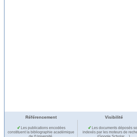
Référencement
Visibilité
Les publications encodées
Les documents déposés so
constituent la bibliographie académique
indexés par les moteurs de rech
de l'Université.
(Google Scholar,…).