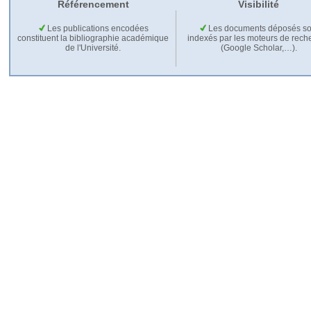
Référencement
Visibilité
Les publications encodées
Les documents déposés so
constituent la bibliographie académique
indexés par les moteurs de rech
de l'Université.
(Google Scholar,…).