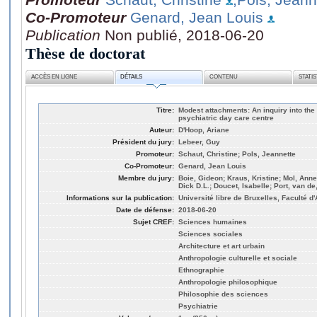
Co-Promoteur
Genard, Jean Louis
Publication
Non publié, 2018-06-20
Thèse de doctorat
ACCÈS EN LIGNE
DÉTAILS
CONTENU
STATI
Titre:
Modest attachments: An inquiry into the 
psychiatric day care centre
Auteur:
D'Hoop, Ariane
Président du jury:
Lebeer, Guy
Promoteur:
Schaut, Christine; Pols, Jeannette
Co-Promoteur:
Genard, Jean Louis
Membre du jury:
Boie, Gideon; Kraus, Kristine; Mol, Ann
Dick D.L.; Doucet, Isabelle; Port, van de,
Informations sur la publication:
Université libre de Bruxelles, Faculté d
Date de défense:
2018-06-20
Sujet CREF:
Sciences humaines
Sciences sociales
Architecture et art urbain
Anthropologie culturelle et sociale
Ethnographie
Anthropologie philosophique
Philosophie des sciences
Psychiatrie