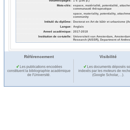
Volumes/pages:
1 v. (256 p.)
Mots-clés:
espace, matérialité, potentialité, attach
communauté thérapeutique
space, materiality, potentiality, attachm
community
Intitulé du diplôme:
Doctorat en Art de bâtir et urbanisme (A
Langue:
Anglais
Anneé académique:
2017-2018
Institution de co-tutelle:
Universiteit van Amsterdam, Amsterdam 
Research (AISSR), Department of Anthro
Référencement
Visibilité
Les publications encodées
Les documents déposés so
constituent la bibliographie académique
indexés par les moteurs de rech
de l'Université.
(Google Scholar,…).