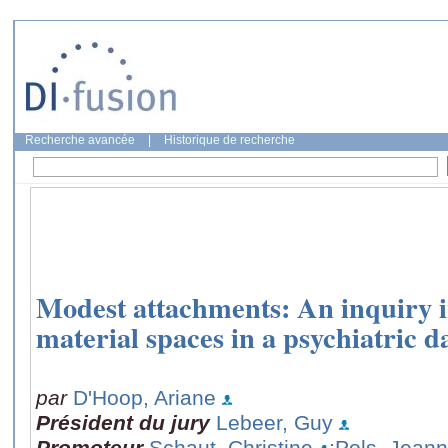
Recherche avancée
|
Historique de recherche
Modest attachments: An inquiry int
material spaces in a psychiatric d
par
D'Hoop, Ariane
Président du jury
Lebeer, Guy
Promoteur
Schaut, Christine
;Pols, Jeann