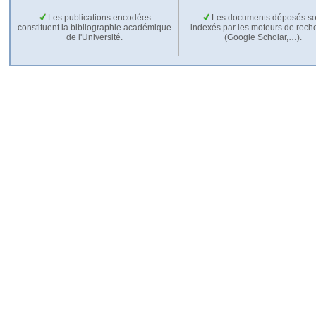
Les publications encodées
Les documents déposés so
constituent la bibliographie académique
indexés par les moteurs de rech
de l'Université.
(Google Scholar,…).