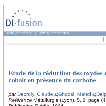
Recherche avancée
|
Historique de recherche
Etude de la réduction des oxydes 
cobalt en présence du carbone
par
Decroly, Claude
;Ghodsi, Mehdi
;Del
Référence
Métallurgie (Lyon), 5, 8, page (
Publication
Publié, 1964