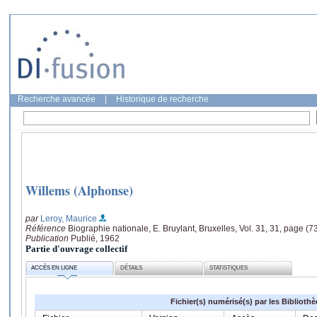
Recherche avancée
|
Historique de recherche
Willems (Alphonse)
par
Leroy, Maurice
Référence
Biographie nationale, E. Bruylant, Bruxelles, Vol. 31, 31, page (
Publication
Publié, 1962
Partie d'ouvrage collectif
ACCÈS EN LIGNE
DÉTAILS
STATISTIQUES
Fichier(s) numérisé(s) par les Biblioth