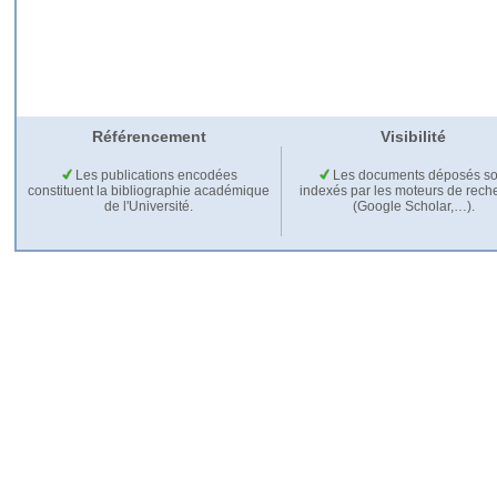
Référencement
Visibilité
Les publications encodées
Les documents déposés so
constituent la bibliographie académique
indexés par les moteurs de rech
de l'Université.
(Google Scholar,…).