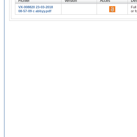
Fichier
Version
Accès
Des
VX-008820 23-03-2018
Full
08-57-09 c abbyy.pdf
or f