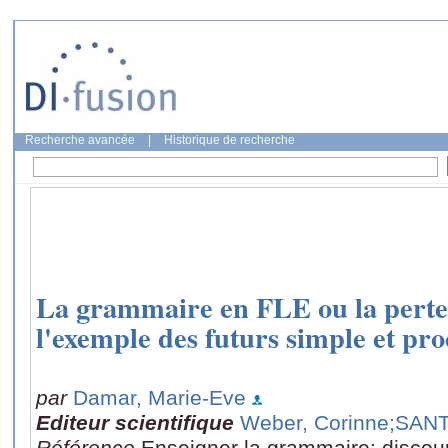
Recherche avancée
|
Historique de recherche
La grammaire en FLE ou la perte
l'exemple des futurs simple et pr
par
Damar, Marie-Eve
Editeur scientifique
Weber, Corinne
;SANT
Référence
Enseigner la grammaire: discours