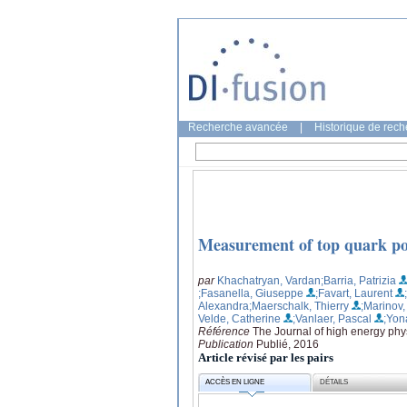
Recherche avancée
|
Historique de rec
Measurement of top quark pol
par
Khachatryan, Vardan
;Barria, Patrizia
;Fasanella, Giuseppe
;Favart, Laurent
Alexandra
;Maerschalk, Thierry
;Marinov,
Velde, Catherine
;Vanlaer, Pascal
;Yon
Référence
The Journal of high energy phys
Publication
Publié, 2016
Article révisé par les pairs
ACCÈS EN LIGNE
DÉTAILS