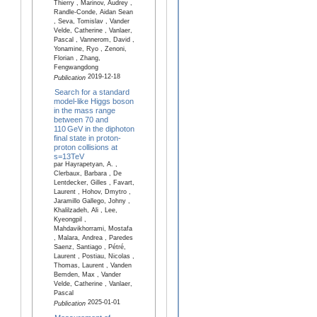
Thierry , Marinov, Audrey ,
Randle-Conde, Aidan Sean
, Seva, Tomislav , Vander
Velde, Catherine , Vanlaer,
Pascal , Vannerom, David ,
Yonamine, Ryo , Zenoni,
Florian , Zhang,
Fengwangdong
2019-12-18
Publication
Search for a standard
model-like Higgs boson
in the mass range
between 70 and
110 GeV in the diphoton
final state in proton-
proton collisions at
s=13TeV
par Hayrapetyan, A. ,
Clerbaux, Barbara , De
Lentdecker, Gilles , Favart,
Laurent , Hohov, Dmytro ,
Jaramillo Gallego, Johny ,
Khalilzadeh, Ali , Lee,
Kyeongpil ,
Mahdavikhorrami, Mostafa
, Malara, Andrea , Paredes
Saenz, Santiago , Pétré,
Laurent , Postiau, Nicolas ,
Thomas, Laurent , Vanden
Bemden, Max , Vander
Velde, Catherine , Vanlaer,
Pascal
2025-01-01
Publication