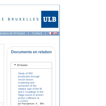
propos de DI-fusion
|
Contact
|
Documents en relation
DI-fusion
Study of WH
production through
vector boson
scattering and
extraction of the
relative sign of the W
and Z couplings to the
Higgs boson in proton-
proton collisions at
s=13TeV
par Hayrapetyan, A. , Bilin,