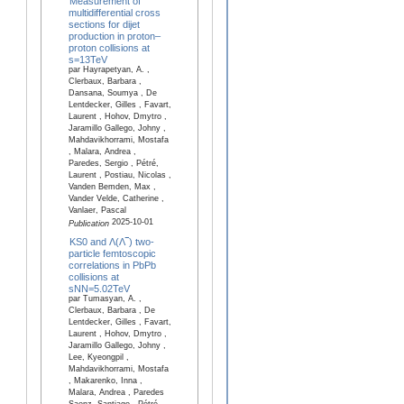
Measurement of
multidifferential cross
sections for dijet
production in proton–
proton collisions at
s=13TeV
par Hayrapetyan, A. ,
Clerbaux, Barbara ,
Dansana, Soumya , De
Lentdecker, Gilles , Favart,
Laurent , Hohov, Dmytro ,
Jaramillo Gallego, Johny ,
Mahdavikhorrami, Mostafa
, Malara, Andrea ,
Paredes, Sergio , Pétré,
Laurent , Postiau, Nicolas ,
Vanden Bemden, Max ,
Vander Velde, Catherine ,
Vanlaer, Pascal
2025-10-01
Publication
KS0 and Λ(Λ‾) two-
particle femtoscopic
correlations in PbPb
collisions at
sNN=5.02TeV
par Tumasyan, A. ,
Clerbaux, Barbara , De
Lentdecker, Gilles , Favart,
Laurent , Hohov, Dmytro ,
Jaramillo Gallego, Johny ,
Lee, Kyeongpil ,
Mahdavikhorrami, Mostafa
, Makarenko, Inna ,
Malara, Andrea , Paredes