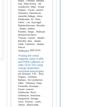
Bugra , Clerbaux, Barbara ,
Das, Aloke Kumar , De
Lentdecker, Gilles , Evard,
Hugues , Favart, Laurent ,
Gianneios, Paraskevas ,
Jaramillo Gallego, Johny ,
Khalilzadeh, Ali , Khan,
Fakhri , Lee, Kyeongpil ,
Mahdavikhorrami, Mostafa
, Malara, Andrea ,
Paredes, Sergio , Shahzad,
Muhammad Aamir ,
Thomas, Laurent , Vanden
Bemden, Max , Vander
Velde, Catherine , Vanlaer,
Pascal
2025-10-01
Publication
Probing the chiral
magnetic wave in pPb
and PbPb collisions at
sNN =5.02 TeV using
charge-dependent
azimuthal anisotropies
par Sirunyan, A.M. , Brun,
Hugues , Clerbaux,
Barbara , De Lentdecker,
Gilles , Delannoy, Hugo ,
Fasanella, Giuseppe ,
Favart, Laurent ,
Goldouzian, Reza ,
Grebenyuk, Anastasia ,
Karapostoli, Georgia ,
Lenzi, Thomas , Luetic,
Jelena , Maerschalk,