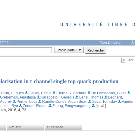
herche
Mon DI-fusion
|
À 
Passe-partout
Citer
arisation in t-channel single top quark production
;Brun, Hugues
;Caillol, Cécile
;Clerbaux, Barbara
;De Lentdecker, Gilles
;Grebenyuk, Anastasia
;Karapostoli, Georgia
;Lenzi, Thomas
;Leonard,
 Audrey
;Pernie, Luca
;Randle-Conde, Aidan Sean
;Seva, Tomislav
;Vander
amine, Ryo
;Zenoni, Florian
;Zhang, Fengwangdong
; [et al.]
ics, 2016, 4, 73
CONTENU
STATISTIQUES