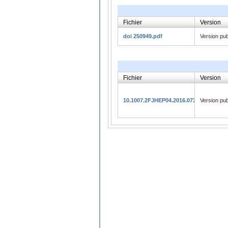
Fichier
Version
doi 250949.pdf
Version pub
Fichier
Version
10.1007.2FJHEP04.2016.073.pdf
Version pub