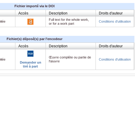
Fichier importé via le DOI
Accès
Description
Droits d'auteur
Full text for the whole work,
liée
Conditions d'utilisation
or for a work part
Fichier(s) déposé(s) par l'encodeur
Accès
Description
Droits d'auteur
Œuvre complète ou partie de
liée
Conditions d'utilisation
l'œuvre
Demander un
tiré à part