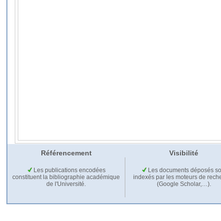
Référencement
Visibilité
Les publications encodées
Les documents déposés so
constituent la bibliographie académique
indexés par les moteurs de rech
de l'Université.
(Google Scholar,…).