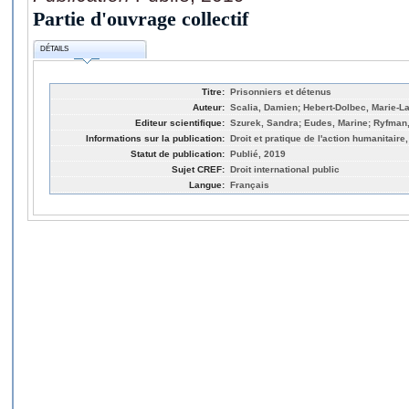
Partie d'ouvrage collectif
DÉTAILS
Titre:
Prisonniers et détenus
Auteur:
Scalia, Damien; Hebert-Dolbec, Marie-L
Editeur scientifique:
Szurek, Sandra; Eudes, Marine; Ryfman,
Informations sur la publication:
Droit et pratique de l'action humanitaire
Statut de publication:
Publié, 2019
Sujet CREF:
Droit international public
Langue:
Français