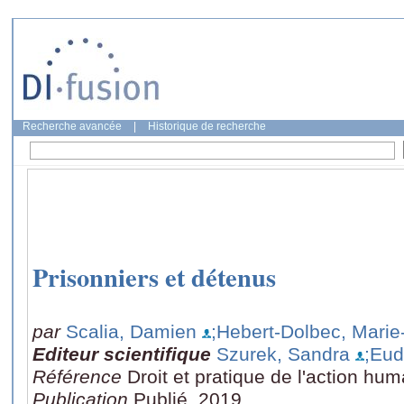
Recherche avancée
|
Historique de recherche
Prisonniers et détenus
par
Scalia, Damien
;Hebert-Dolbec, Mari
Editeur scientifique
Szurek, Sandra
;Eud
Référence
Droit et pratique de l'action hum
Publication
Publié, 2019