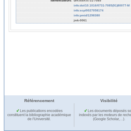
Identificateurs:
urn:issn:0731-7085
info:doi/10.1016/0731-7085(91)80077-M
info:scp/0027058174
info:pmid/1298380
jmk-0061
Référencement
Visibilité
Les publications encodées
Les documents déposés so
constituent la bibliographie académique
indexés par les moteurs de rech
de l'Université.
(Google Scholar,…).