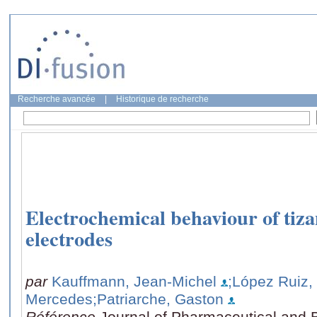
Recherche avancée
|
Historique de recherche
Electrochemical behaviour of tizan
electrodes
par
Kauffmann, Jean-Michel
;López Ruiz, 
Mercedes
;Patriarche, Gaston
Référence
Journal of Pharmaceutical and B