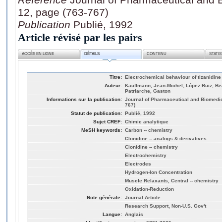
12, page (763-767)
Publication
Publié, 1992
Article révisé par les pairs
ACCÈS EN LIGNE
DÉTAILS
CONTENU
STATI
Titre:
Electrochemical behaviour of tizanidine 
Auteur:
Kauffmann, Jean-Michel; López Ruiz, Bea
Patriarche, Gaston
Informations sur la publication:
Journal of Pharmaceutical and Biomedic
767)
Statut de publication:
Publié, 1992
Sujet CREF:
Chimie analytique
MeSH keywords:
Carbon -- chemistry
Clonidine -- analogs & derivatives
Clonidine -- chemistry
Electrochemistry
Electrodes
Hydrogen-Ion Concentration
Muscle Relaxants, Central -- chemistry
Oxidation-Reduction
Note générale:
Journal Article
Research Support, Non-U.S. Gov't
Langue:
Anglais