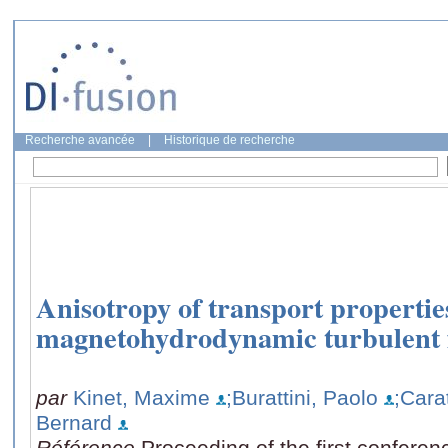
Recherche avancée
|
Historique de recherche
Anisotropy of transport propertie
magnetohydrodynamic turbulent 
par
Kinet, Maxime
;Burattini, Paolo
;Cara
Bernard
Référence
Proceeding of the first confere