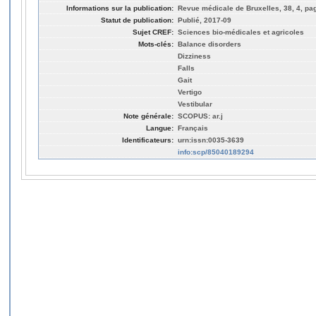
Informations sur la publication:
Revue médicale de Bruxelles, 38, 4, pa
Statut de publication:
Publié, 2017-09
Sujet CREF:
Sciences bio-médicales et agricoles
Mots-clés:
Balance disorders
Dizziness
Falls
Gait
Vertigo
Vestibular
Note générale:
SCOPUS: ar.j
Langue:
Français
Identificateurs:
urn:issn:0035-3639
info:scp/85040189294