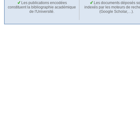
Les publications encodées
Les documents déposés so
constituent la bibliographie académique
indexés par les moteurs de rech
de l'Université.
(Google Scholar,…).