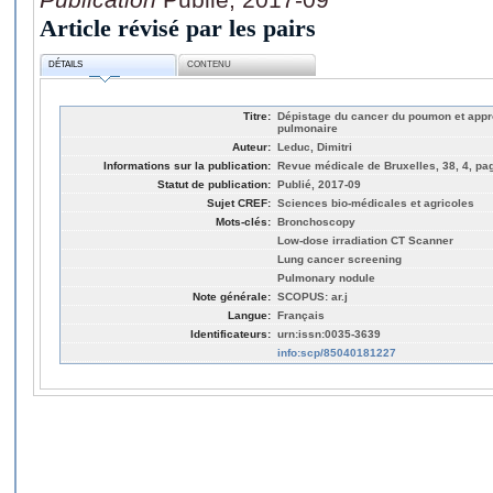
Article révisé par les pairs
DÉTAILS
CONTENU
Titre:
Dépistage du cancer du poumon et app
pulmonaire
Auteur:
Leduc, Dimitri
Informations sur la publication:
Revue médicale de Bruxelles, 38, 4, pa
Statut de publication:
Publié, 2017-09
Sujet CREF:
Sciences bio-médicales et agricoles
Mots-clés:
Bronchoscopy
Low-dose irradiation CT Scanner
Lung cancer screening
Pulmonary nodule
Note générale:
SCOPUS: ar.j
Langue:
Français
Identificateurs:
urn:issn:0035-3639
info:scp/85040181227