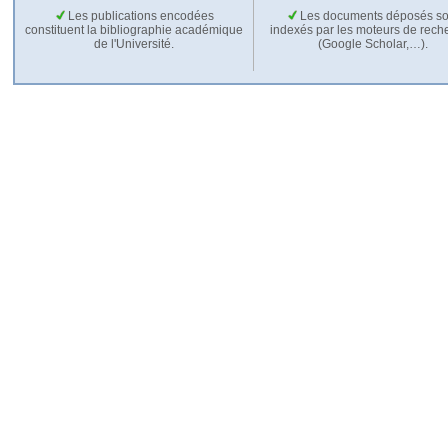
Les publications encodées
Les documents déposés so
constituent la bibliographie académique
indexés par les moteurs de rech
de l'Université.
(Google Scholar,…).