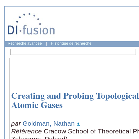
Recherche avancée
|
Historique de recherche
Creating and Probing Topologica
Atomic Gases
par
Goldman, Nathan
Référence
Cracow School of Theoretical P
Zakopane, Poland)