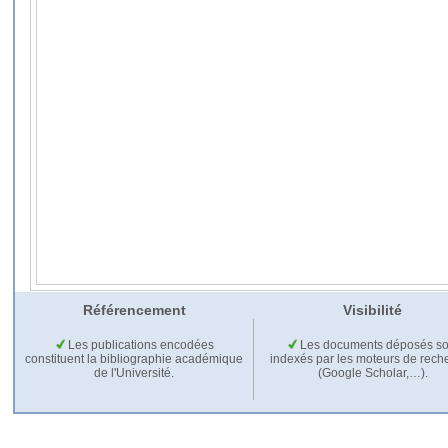
Référencement
Visibilité
Les publications encodées
Les documents déposés so
constituent la bibliographie académique
indexés par les moteurs de rech
de l'Université.
(Google Scholar,…).