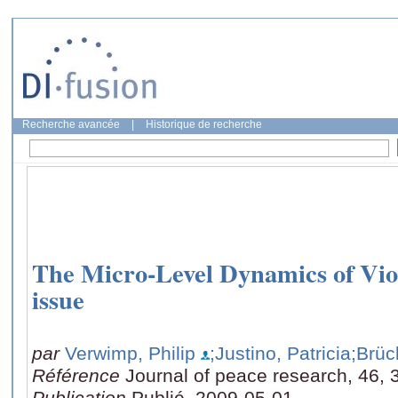
Recherche avancée
|
Historique de recherche
The Micro-Level Dynamics of Viole
issue
par
Verwimp, Philip
;Justino, Patricia
;Brüc
Référence
Journal of peace research, 46, 3
Publication
Publié, 2009-05-01