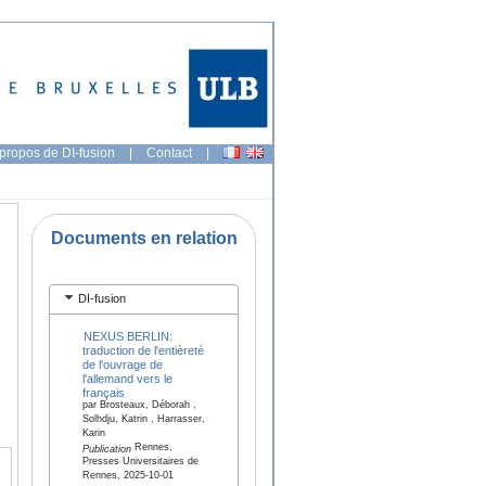
propos de DI-fusion
|
Contact
|
Documents en relation
DI-fusion
NEXUS BERLIN:
traduction de l'entièreté
de l'ouvrage de
l'allemand vers le
français
par Brosteaux, Déborah ,
Solhdju, Katrin , Harrasser,
Karin
Rennes,
Publication
Presses Universitaires de
Rennes, 2025-10-01