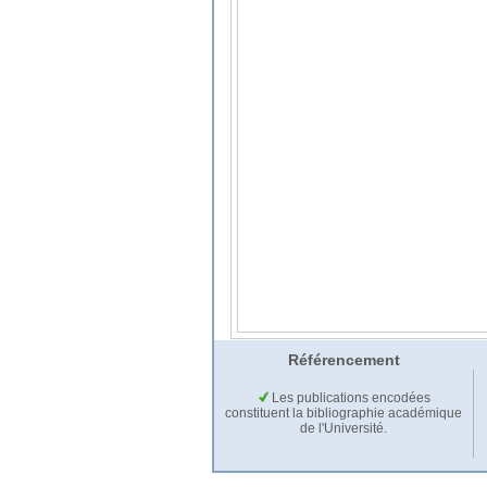
Référencement
Les publications encodées
constituent la bibliographie académique
de l'Université.