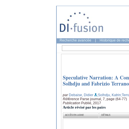
Recherche avancée
|
Historique de rec
Speculative Narration: A Conv
Solhdju and Fabrizio Terran
par
Debaise, Didier
;Solhdju, Katrin
;Terr
Référence
Parse journal, 7, page (64-77)
Publication
Publié, 2017
Article révisé par les pairs
ACCÈS EN LIGNE
DÉTAILS