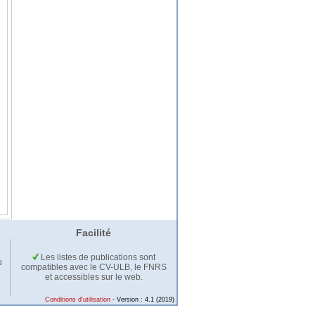
Facilité
Les listes de publications sont
u
compatibles avec le CV-ULB, le FNRS
et accessibles sur le web.
Conditions d'utilisation
- Version : 4.1 (2019)