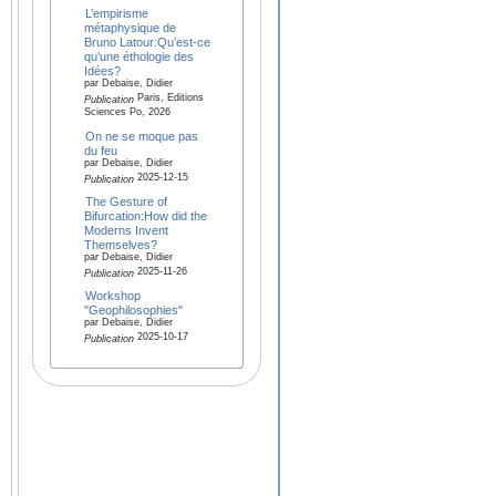
L’empirisme
métaphysique de
Bruno Latour:Qu’est-ce
qu’une éthologie des
Idées?
par Debaise, Didier
Paris, Editions
Publication
Sciences Po, 2026
On ne se moque pas
du feu
par Debaise, Didier
2025-12-15
Publication
The Gesture of
Bifurcation:How did the
Moderns Invent
Themselves?
par Debaise, Didier
2025-11-26
Publication
Workshop
"Geophilosophies"
par Debaise, Didier
2025-10-17
Publication