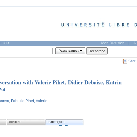
herche
Mon DI-fusion
|
À 
Passe-partout
Citer
ersation with Valérie Pihet, Didier Debaise, Katrin
ova
anova, Fabrizio
;Pihet, Valérie
CONTENU
STATISTIQUES