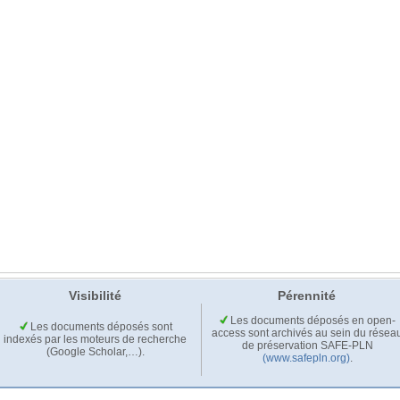
Visibilité
Pérennité
Les documents déposés en open-
Les documents déposés sont
access sont archivés au sein du résea
indexés par les moteurs de recherche
de préservation SAFE-PLN
(Google Scholar,…).
(www.safepln.org)
.