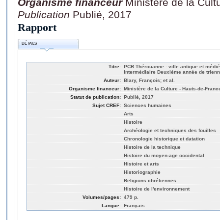
Organisme financeur
Ministère de la Cul
Publication
Publié, 2017
Rapport
DÉTAILS
Titre:
PCR Thérouanne : ville antique et médi
intermédiaire Deuxième année de trien
Auteur:
Blary, François; et al.
Organisme financeur:
Ministère de la Culture - Hauts-de-Franc
Statut de publication:
Publié, 2017
Sujet CREF:
Sciences humaines
Arts
Histoire
Archéologie et techniques des fouilles
Chronologie historique et datation
Histoire de la technique
Histoire du moyen-age occidental
Histoire et arts
Historiographie
Religions chrétiennes
Histoire de l'environnement
Volumes/pages:
479 p.
Langue:
Français