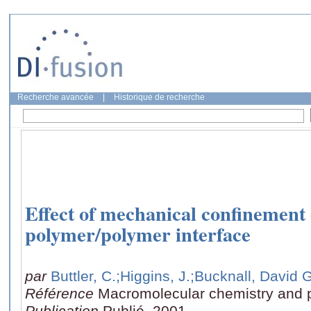
Recherche avancée
|
Historique de recherche
Effect of mechanical confinement
polymer/polymer interface
par
Buttler, C.
;Higgins, J.
;Bucknall, David G
Référence
Macromolecular chemistry and p
Publication
Publié, 2001