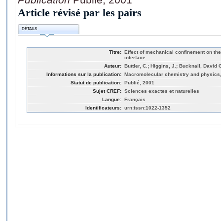
Article révisé par les pairs
DÉTAILS
Titre:
Effect of mechanical confinement on th
interface
Auteur:
Buttler, C.; Higgins, J.; Bucknall, David 
Informations sur la publication:
Macromolecular chemistry and physics,
Statut de publication:
Publié, 2001
Sujet CREF:
Sciences exactes et naturelles
Langue:
Français
Identificateurs:
urn:issn:1022-1352