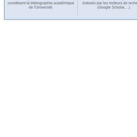
constituent la bibliographie académique
indexés par les moteurs de rech
de l'Université.
(Google Scholar,…).