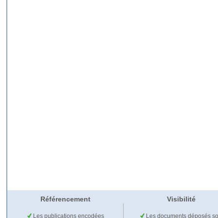
Référencement
Visibilité
Les publications encodées
Les documents déposés so