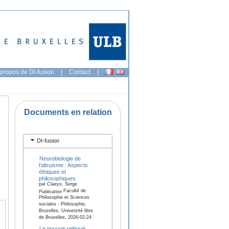
propos de DI-fusion
|
Contact
|
Documents en relation
DI-fusion
Neurobiologie de
l'altruisme : Aspects
éthiques et
philosophiques
par Claeys, Serge
Faculté de
Publication
Philosophie et Sciences
sociales - Philosophie,
Bruxelles, Université libre
de Bruxelles, 2026-02-24
Le pouvoir relégué.