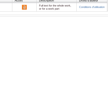
Accès
Description
Droits d'auteur
Full text for the whole work,
Conditions d'utilisation
or for a work part