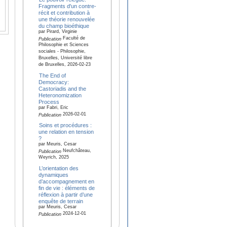
Fragments d'un contre-
récit et contribution à
une théorie renouvelée
du champ bioéthique
par Pirard, Virginie
Faculté de
Publication
Philosophie et Sciences
sociales - Philosophie,
Bruxelles, Université libre
de Bruxelles, 2026-02-23
The End of
Democracy:
Castoriadis and the
Heteronomization
Process
par Fabri, Eric
2026-02-01
Publication
Soins et procédures :
une relation en tension
?
par Meuris, Cesar
Neufchâteau,
Publication
Weyrich, 2025
L’orientation des
dynamiques
d’accompagnement en
fin de vie : éléments de
réflexion à partir d’une
enquête de terrain
par Meuris, Cesar
2024-12-01
Publication