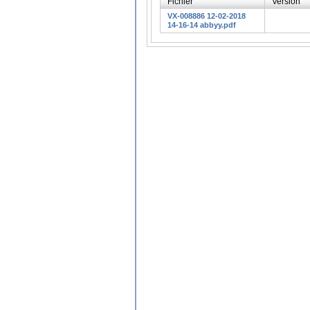
Fichier
Version
VX-008886 12-02-2018
14-16-14 abbyy.pdf