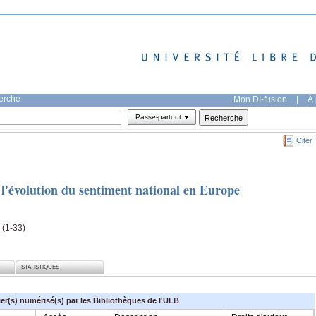
herche
Mon DI-fusion
|
À 
Passe-partout
Citer
 l'évolution du sentiment national en Europe
 (1-33)
STATISTIQUES
ier(s) numérisé(s) par les Bibliothèques de l'ULB