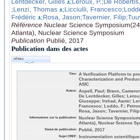
Lentdecker, Gilles
;Leroux, P.
;De Robertis
;Lenzi, Thomas
;Licciulli, Francesco
;Loddo
Frédéric
;Rosa, Jason
;Tavernier, Filip
;Tuu
Référence
Nuclear Science Symposium(24:
Atlanta), Nuclear Science Symposium
Publication
Publié, 2017
Publication dans des actes
DÉTAILS
Titre:
A Verification Platform to pr
Characterization and Product
ASIC
Auteur:
Aspell, Paul; Bravo, Camero
De Lentdecker, Gilles; Leroux
Giuseppe; Irshad, Aamir; Len
Francesco; Loddo, F.; Petrow
Rosa, Jason; Tavernier, Fili
Informations sur la publication:
Nuclear Science Symposium(
Atlanta), Nuclear Science 
Statut de publication:
Publié, 2017
Sujet CREF:
Instrumentation scientifique