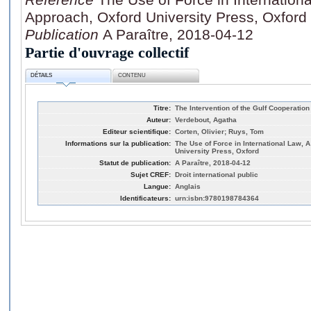
Approach, Oxford University Press, Oxford
Publication
A Paraître, 2018-04-12
Partie d'ouvrage collectif
DÉTAILS
CONTENU
Titre:
The Intervention of the Gulf Cooperation
Auteur:
Verdebout, Agatha
Editeur scientifique:
Corten, Olivier; Ruys, Tom
Informations sur la publication:
The Use of Force in International Law,
University Press, Oxford
Statut de publication:
A Paraître, 2018-04-12
Sujet CREF:
Droit international public
Langue:
Anglais
Identificateurs:
urn:isbn:9780198784364