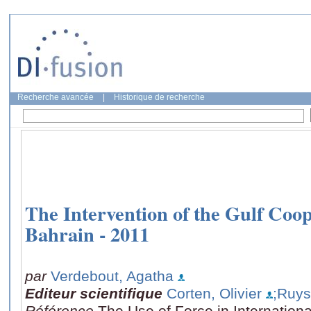
Recherche avancée
|
Historique de recherche
The Intervention of the Gulf Coop
Bahrain - 2011
par
Verdebout, Agatha
Editeur scientifique
Corten, Olivier
;Ruys
Référence
The Use of Force in Internatio