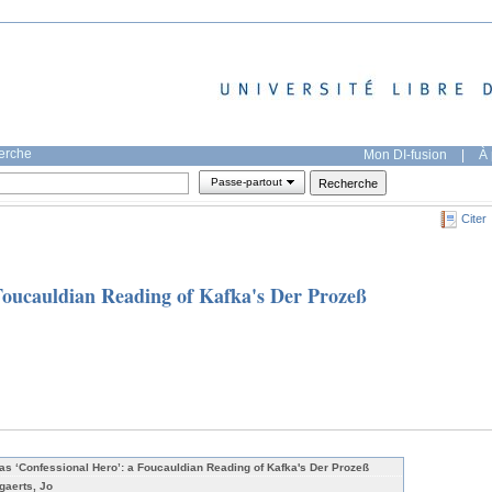
herche
Mon DI-fusion
|
À 
Passe-partout
Citer
 Foucauldian Reading of Kafka's Der Prozeß
 as ‘Confessional Hero’: a Foucauldian Reading of Kafka's Der Prozeß
gaerts, Jo