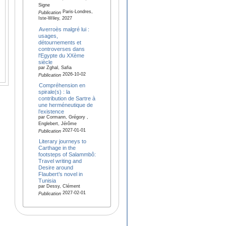
Signe
Paris-Londres,
Publication
Iste-Wiley, 2027
Averroès malgré lui :
usages,
détournements et
controverses dans
l'Egypte du XXème
siècle
par Zghal, Safia
2026-10-02
Publication
Compréhension en
spirale(s) : la
contribution de Sartre à
une herméneutique de
l’existence
par Cormann, Grégory ,
Englebert, Jérôme
2027-01-01
Publication
Literary journeys to
Carthage in the
footsteps of Salammbô:
Travel writing and
Desire around
Flaubert’s novel in
Tunisia
par Dessy, Clément
2027-02-01
Publication