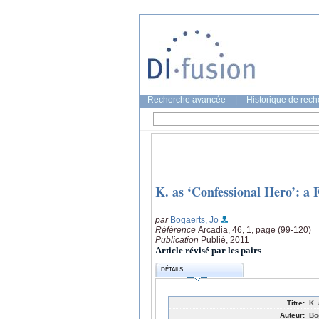
Recherche avancée
|
Historique de rec
K. as ‘Confessional Hero’: a
par
Bogaerts, Jo
Référence
Arcadia, 46, 1, page (99-120)
Publication
Publié, 2011
Article révisé par les pairs
DÉTAILS
Titre:
K.
Auteur:
Bo