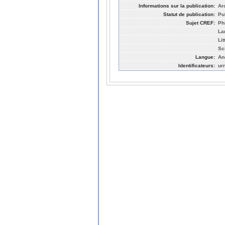
Informations sur la publication:
Ar
Statut de publication:
Pu
Sujet CREF:
Ph
La
Li
Sc
Langue:
An
Identificateurs:
ur