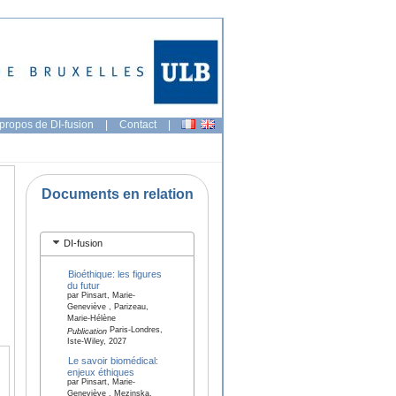
propos de DI-fusion
|
Contact
|
Documents en relation
DI-fusion
Bioéthique: les figures
du futur
par Pinsart, Marie-
Geneviève , Parizeau,
Marie-Hélène
Paris-Londres,
Publication
Iste-Wiley, 2027
Le savoir biomédical:
enjeux éthiques
par Pinsart, Marie-
Geneviève , Mezinska,