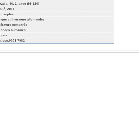
cadia, 46, 1, page (99-120)
blié, 2011
ilosophie
ngue et littérature allemandes
ttérature comparée
iences humaines
glais
n:issn:0003-7982