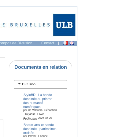
propos de DI-fusion
|
Contact
|
Documents en relation
DI-fusion
StyloBD : La bande
dessinée au prisme
des humanité
numériques
par de Valeriola, Sébastien
, Dejasse, Erwin
2025-03-20
Publication
Beaux-arts et bande
dessinée : patrimoines
croisés.
par Preyat, Fabrice ,