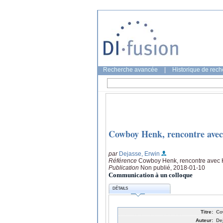
Recherche avancée
|
Historique de rec
Cowboy Henk, rencontre avec 
par
Dejasse, Erwin
Référence
Cowboy Henk, rencontre avec H
Publication
Non publié, 2018-01-10
Communication à un colloque
DÉTAILS
Titre:
Co
Auteur:
De