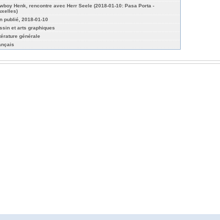
wboy Henk, rencontre avec Herr Seele (2018-01-10: Pasa Porta -
uxelles)
n publié, 2018-01-10
ssin et arts graphiques
ttérature générale
ançais