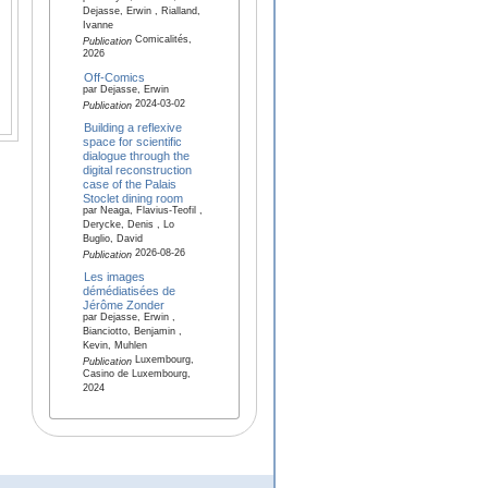
Dejasse, Erwin , Rialland,
Ivanne
Comicalités,
Publication
2026
Off-Comics
par Dejasse, Erwin
2024-03-02
Publication
Building a reflexive
space for scientific
dialogue through the
digital reconstruction
case of the Palais
Stoclet dining room
par Neaga, Flavius-Teofil ,
Derycke, Denis , Lo
Buglio, David
2026-08-26
Publication
Les images
démédiatisées de
Jérôme Zonder
par Dejasse, Erwin ,
Bianciotto, Benjamin ,
Kevin, Muhlen
Luxembourg,
Publication
Casino de Luxembourg,
2024