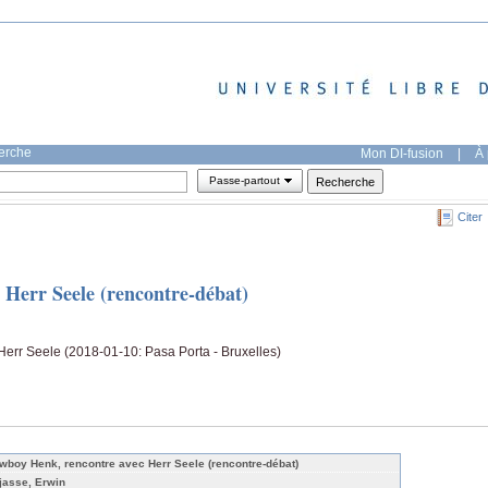
herche
Mon DI-fusion
|
À 
Passe-partout
Citer
Herr Seele (rencontre-débat)
err Seele (2018-01-10: Pasa Porta - Bruxelles)
wboy Henk, rencontre avec Herr Seele (rencontre-débat)
jasse, Erwin