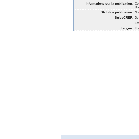
Informations sur la publication:
Co
Br
Statut de publication:
No
Sujet CREF:
De
Li
Langue:
Fr