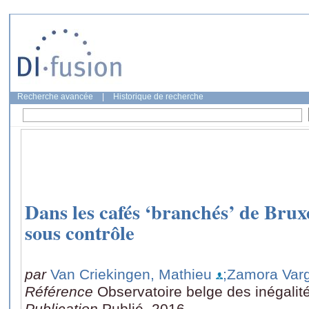
Recherche avancée
|
Historique de recherche
Dans les cafés ‘branchés’ de Bruxel
sous contrôle
par
Van Criekingen, Mathieu
;Zamora Varg
Référence
Observatoire belge des inégalit
Publication
Publié, 2016