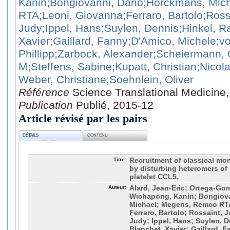
Kanin
;Bongiovanni, Dario
;Horckmans, Mic
RTA
;Leoni, Giovanna
;Ferraro, Bartolo
;Ross
Judy
;Ippel, Hans
;Suylen, Dennis
;Hinkel, 
Xavier
;Gaillard, Fanny
;D'Amico, Michele
;v
Phillipp
;Zarbock, Alexander
;Scheiermann, 
M
;Steffens, Sabine
;Kupatt, Christian
;Nicol
Weber, Christiane
;Soehnlein, Oliver
Référence
Science Translational Medicine,
Publication
Publié, 2015-12
Article révisé par les pairs
DÉTAILS
CONTENU
Titre:
Recruitment of classical mo
by disturbing heteromers of
platelet CCL5.
Auteur:
Alard, Jean-Eric; Ortega-Go
Wichapong, Kanin; Bongiova
Michael; Megens, Remco RTA
Ferraro, Bartolo; Rossaint, J
Judy; Ippel, Hans; Suylen, D
Blanchet, Xavier; Gaillard, 