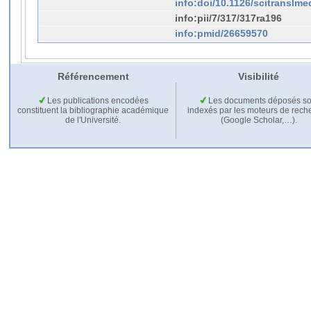
info:doi/10.1126/scitranslm
info:pii/7/317/317ra196
info:pmid/26659570
Référencement
Visibilité
Les publications encodées
Les documents déposés so
constituent la bibliographie académique
indexés par les moteurs de rech
de l'Université.
(Google Scholar,…).