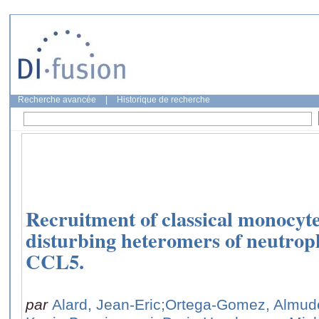
Recherche avancée
|
Historique de recherche
Recruitment of classical monocyte
disturbing heteromers of neutrop
CCL5.
par
Alard, Jean-Eric
;Ortega-Gomez, Almud