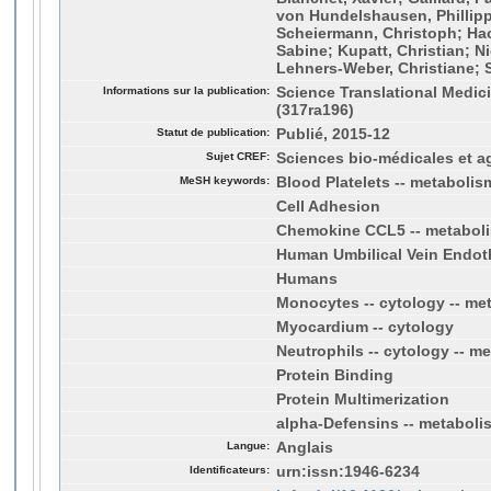
von Hundelshausen, Phillipp
Scheiermann, Christoph; Hac
Sabine; Kupatt, Christian; N
Lehners-Weber, Christiane; S
Informations sur la publication:
Science Translational Medici
(317ra196)
Statut de publication:
Publié, 2015-12
Sujet CREF:
Sciences bio-médicales et a
MeSH keywords:
Blood Platelets -- metabolis
Cell Adhesion
Chemokine CCL5 -- metabol
Human Umbilical Vein Endoth
Humans
Monocytes -- cytology -- me
Myocardium -- cytology
Neutrophils -- cytology -- m
Protein Binding
Protein Multimerization
alpha-Defensins -- metaboli
Langue:
Anglais
Identificateurs:
urn:issn:1946-6234