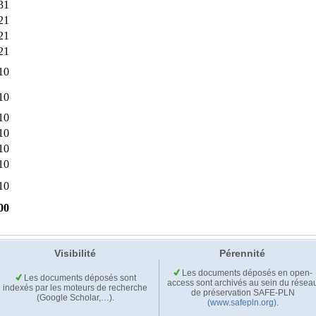
Visibilité
Pérennité
Les documents déposés en open-
Les documents déposés sont
access sont archivés au sein du résea
indexés par les moteurs de recherche
de préservation SAFE-PLN
(Google Scholar,…).
(www.safepln.org)
.