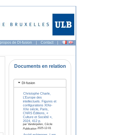
propos de DI-fusion
|
Contact
|
Documents en relation
DI-fusion
Christophe Charle,
L’Europe des
intellectuels. Figures et
configurations XIXe-
XXe siècle, Paris,
CNRS Éditions, «
Culture et Société »,
2024, 412 p.
par Vanderpelen, Cécile
2025-12-01
Publication
ArchiLesbiennes. I am