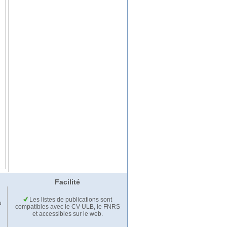
Facilité
Les listes de publications sont
u
compatibles avec le CV-ULB, le FNRS
et accessibles sur le web.