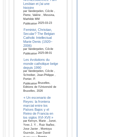
Lesbian et j’ai une
histoire
par Vanderpelen, Cécile ,
Piette, Valérie , Messina,
Mathilde MM
2025-03-23
Publication
Feminist, Christian,
Secular? The Belgian
Catholic Intellectual
Marie Denis (1920–
2006)
par Vanderpelen, Cécile
2025-08-01
Publication
Les évolutions du
monde catholique belge
depuis 1990
par Vanderpelen, Cécile ,
Schreiber, Jean-Philippe ,
Portier, P.
Bruxelles,
Publication
Editions de l'Université de
Bruxelles, 2026
« Un escenario de
Reyes: la frontera
marcial entre los
Países Bajos y el
Reino de Francia en
los siglos XVI-XVII »
par Kervyn, Marie , Junot,
Yves J. Y. , Ruiz Ibañez,
Jose Javier , Montoya
Guzmán, Juan David