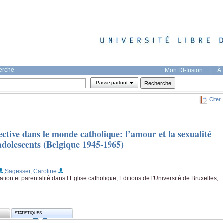
herche
Mon DI-fusion
|
À 
Passe-partout
Citer
fective dans le monde catholique: l’amour et la sexualité
adolescents (Belgique 1945-1965)
;Sagesser, Caroline
iation et parentalité dans l’Eglise catholique, Editions de l'Université de Bruxelles,
STATISTIQUES