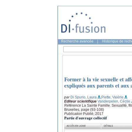
Recherche avancée
|
Historique de rec
Former à la vie sexuelle et af
expliqués aux parents et aux 
par
Di Spurio, Laura
;Piette, Valérie
Editeur scientifique
Vanderpelen, Cécile
Référence
La Sainte Famille. Sexualité, fil
Bruxelles, page (93-108)
Publication
Publié, 2017
Partie d'ouvrage collectif
ACCÈS EN LIGNE
DÉTAILS