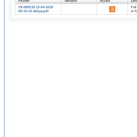
Fichier
Version
Accès
Des
VX-009135 23-04-2018
Full
09-19-19 abbyy.pdf
or f