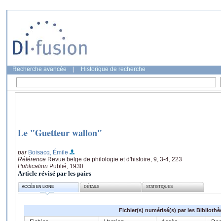
Recherche avancée
|
Historique de recherche
Le "Guetteur wallon"
par
Boisacq, Émile
Référence
Revue belge de philologie et d'histoire, 9, 3-4, 223
Publication
Publié, 1930
Article révisé par les pairs
ACCÈS EN LIGNE
DÉTAILS
STATISTIQUES
Fichier(s) numérisé(s) par les Biblioth