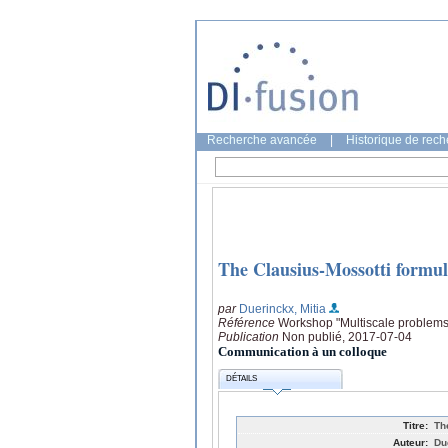
Recherche avancée
|
Historique de rec
The Clausius-Mossotti formu
par
Duerinckx, Mitia
Référence
Workshop "Multiscale problems a
Publication
Non publié, 2017-07-04
Communication à un colloque
DÉTAILS
Titre:
Th
Auteur:
Du