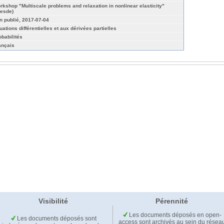
rkshop "Multiscale problems and relaxation in nonlinear elasticity"
resde)
n publié, 2017-07-04
uations différentielles et aux dérivées partielles
obabilités
ançais
Visibilité
Pérennité
Les documents déposés en open-
Les documents déposés sont
access sont archivés au sein du résea