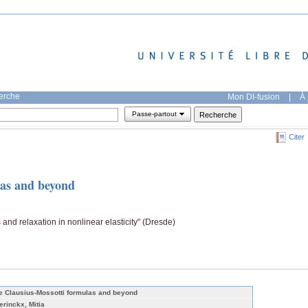
herche
Mon DI-fusion
|
À 
Passe-partout
Citer
las and beyond
nd relaxation in nonlinear elasticity" (Dresde)
e Clausius-Mossotti formulas and beyond
erinckx, Mitia