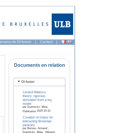
propos de DI-fusion
|
Contact
|
Documents en relation
DI-fusion
Lenard-Balescu
theory: rigorous
derivation from a toy
model
par Duerinckx, Mitia
2025-10-10
Publication
Creation of chaos for
interacting Brownian
particles
par Bernou, Armand ,
Duerinckx, Mitia , Ménard,