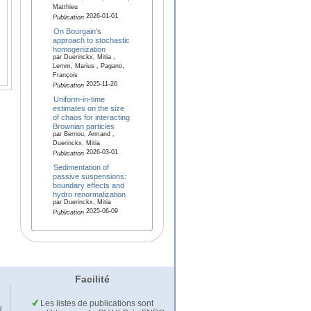
Matthieu
2026-01-01
Publication
On Bourgain’s
approach to stochastic
homogenization
par Duerinckx, Mitia ,
Lemm, Marius , Pagano,
François
2025-11-26
Publication
Uniform-in-time
estimates on the size
of chaos for interacting
Brownian particles
par Bernou, Armand ,
Duerinckx, Mitia
2026-03-01
Publication
Sedimentation of
passive suspensions:
boundary effects and
hydro renormalization
par Duerinckx, Mitia
2025-06-09
Publication
Facilité
Les listes de publications sont
u