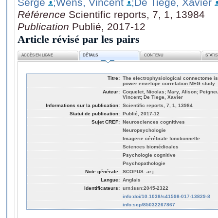
Serge
;Wens, Vincent
;De Tiege, Xavier
Référence
Scientific reports, 7, 1, 13984
Publication
Publié, 2017-12
Article révisé par les pairs
ACCÈS EN LIGNE
DÉTAILS
CONTENU
STATI
Titre:
The electrophysiological connectome is 
power envelope correlation MEG study
Auteur:
Coquelet, Nicolas; Mary, Alison; Peigne
Vincent; De Tiege, Xavier
Informations sur la publication:
Scientific reports, 7, 1, 13984
Statut de publication:
Publié, 2017-12
Sujet CREF:
Neurosciences cognitives
Neuropsychologie
Imagerie cérébrale fonctionnelle
Sciences biomédicales
Psychologie cognitive
Psychopathologie
Note générale:
SCOPUS: ar.j
Langue:
Anglais
Identificateurs:
urn:issn:2045-2322
info:doi/10.1038/s41598-017-13829-8
info:scp/85032267867