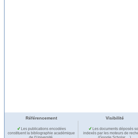
Référencement
Visibilité
Les publications encodées
Les documents déposés so
constituent la bibliographie académique
indexés par les moteurs de rech
de l'Université.
(Google Scholar,…).