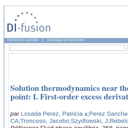
Recherche avancée
|
Historique de recherche
Solution thermodynamics near the 
point: I. First-order excess deriva
par
Losada Perez, Patricia
;Perez Sanch
CA
;Troncoso, Jacobo
;Szydlowski, J
;Rebel
Référence
Fluid phase equilibria, 258, pag