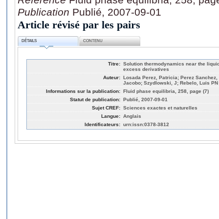
Publication
Publié, 2007-09-01
Article révisé par les pairs
DÉTAILS
CONTENU
Titre:
Solution thermodynamics near the liquid–l
excess derivatives
Auteur:
Losada Perez, Patricia; Perez Sanchez,
Jacobo; Szydlowski, J; Rebelo, Luis PN
Informations sur la publication:
Fluid phase equilibria, 258, page (7)
Statut de publication:
Publié, 2007-09-01
Sujet CREF:
Sciences exactes et naturelles
Langue:
Anglais
Identificateurs:
urn:issn:0378-3812