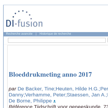
Recherche avancée
|
Historique de recherche
Bloeddrukmeting anno 2017
par
De Backer, Tine
;Heuten, Hilde H.G.
;Pe
Danny
;Verhamme, Peter
;Staessen, Jan A.
De Borne, Philippe
Référence
Tijdschrift voor geneeskunde, 7