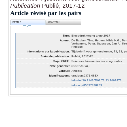
Publication
Publié, 2017-12
Article révisé par les pairs
DÉTAILS
CONTENU
Titre:
Bloeddrukmeting anno 2017
Auteur:
De Backer, Tine; Heuten, Hilde H.G.; Pe
Verhamme, Peter; Staessen, Jan A.; Kre
Philippe
Informations sur la publication:
Tijdschrift voor geneeskunde, 73, 23, p
Statut de publication:
Publié, 2017-12
Sujet CREF:
Sciences bio-médicales et agricoles
Note générale:
SCOPUS: ar.j
Langue:
Anglais
Identificateurs:
urn:issn:0371-683X
info:doi/10.2143/TVG.73.23.2002473
info:scp/85037628203