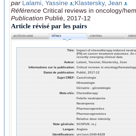
par
Lalami, Yassine
;Klastersky, Jean
Référence
Critical reviews in oncology/he
Publication
Publié, 2017-12
Article révisé par les pairs
ACCÈS EN LIGNE
DÉTAILS
CONTENU
STATI
Titre:
Impact of chemotherapy-induced neutrop
(FN) on cancer treatment outcomes: An 
recently emerging clinical data
Auteur:
Lalami, Yassine; Klastersky, Jean
Informations sur la publication:
Critical reviews in oncology/hematology
Statut de publication:
Publié, 2017-12
Sujet CREF:
Cancérologie
Hématologie
Gériatrie - gérontologie
Mots-clés:
Chemotherapy
Febrile neutropenia
Neutropenia
Pharmacogenetics
Pharmacogenomics
Relative dose intensity
Note générale:
SCOPUS: re.j
Langue:
Anglais
Identificateurs:
urn:issn:1040-8428