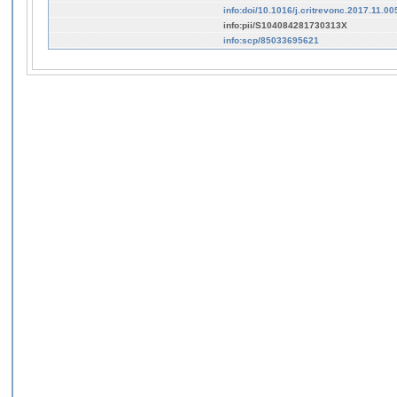
info:doi/10.1016/j.critrevonc.2017.11.00
info:pii/S104084281730313X
info:scp/85033695621