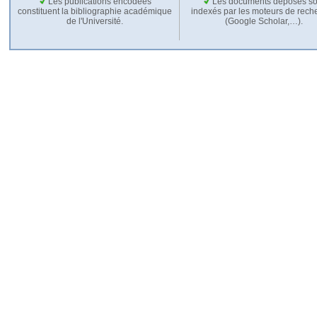
Les publications encodées
Les documents déposés so
constituent la bibliographie académique
indexés par les moteurs de rech
de l'Université.
(Google Scholar,…).