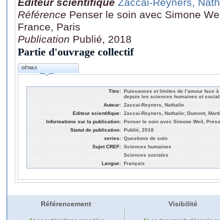
Editeur scientifique
Zaccai-Reyners, Nath
Référence
Penser le soin avec Simone Weil
France, Paris
Publication
Publié, 2018
Partie d'ouvrage collectif
DÉTAILS
Titre:
Puissances et limites de l’amour face à
depuis les sciences humaines et socia
Auteur:
Zaccai-Reyners, Nathalie
Editeur scientifique:
Zaccai-Reyners, Nathalie; Dumont, Mart
Informations sur la publication:
Penser le soin avec Simone Weil, Press
Statut de publication:
Publié, 2018
series:
Questions de soin
Sujet CREF:
Sciences humaines
Sciences sociales
Langue:
Français
Référencement
Visibilité