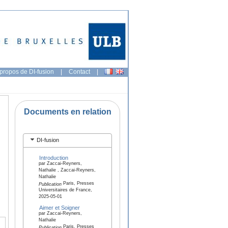
propos de DI-fusion
|
Contact
|
Documents en relation
DI-fusion
Introduction
par Zaccai-Reyners,
Nathalie , Zaccai-Reyners,
Nathalie
Paris, Presses
Publication
Universitaires de France,
2025-05-01
Aimer et Soigner
par Zaccai-Reyners,
Nathalie
Paris, Presses
Publication