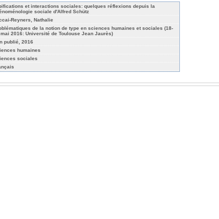
pifications et interactions sociales: quelques réflexions depuis la
énoménologie sociale d'Alfred Schütz
ccai-Reyners, Nathalie
oblématiques de la notion de type en sciences humaines et sociales (18-
 mai 2016: Université de Toulouse Jean Jaurès)
n publié, 2016
iences humaines
iences sociales
ançais