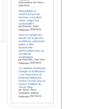
Universitaires de France,
2025-05-01
Masculinités et
santé:Pourquoi les
hommes consultent
moins malgré leur
surmortalité?
par Brasseur, Pierre
2026-08-01
Publication
Dans le triangle des
apories de la gauche :
socialisme, autonomie,
nation.:L'idée
d'autonomie
démocratique face au
socialisme
sociologique
par Pranchère, Jean-Yves
2026-08-01
Publication
Le capitaine d’industrie
tchèque et la littérature
::Les traductions de
Rudyard Kipling par
Otokar Fischer pour la
maison d'édition de
Tomas Bata
par James, Petra ,
Svobodova, Barbora
2027-02-01
Publication