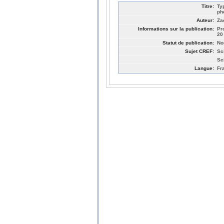
Titre:
Ty
ph
Auteur:
Za
Informations sur la publication:
Pr
20
Statut de publication:
No
Sujet CREF:
Sc
Sc
Langue:
Fr