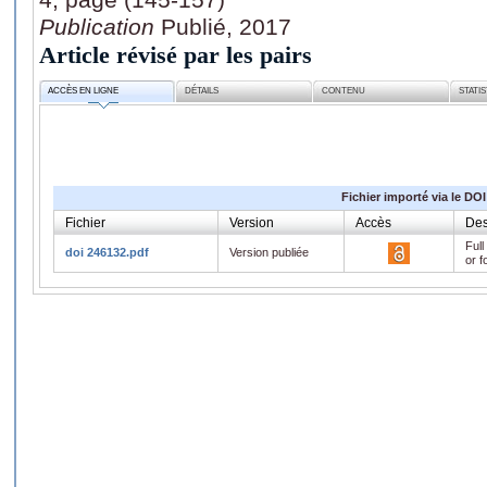
Publication
Publié, 2017
Article révisé par les pairs
ACCÈS EN LIGNE
DÉTAILS
CONTENU
STATI
Fichier importé via le DOI
Fichier
Version
Accès
Des
Full
doi 246132.pdf
Version publiée
or f