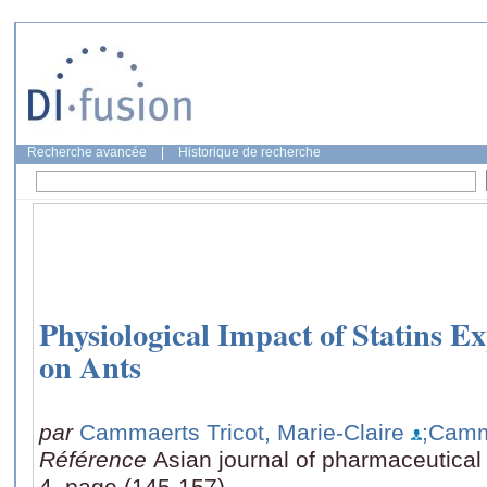
Recherche avancée
|
Historique de recherche
Physiological Impact of Statins E
on Ants
par
Cammaerts Tricot, Marie-Claire
;Camm
Référence
Asian journal of pharmaceutical
4, page (145-157)