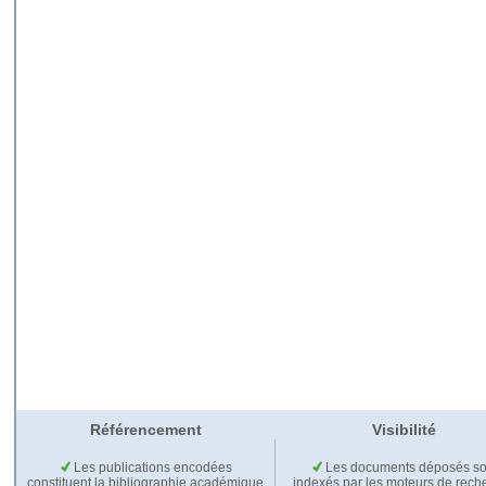
Référencement
Visibilité
Les publications encodées
Les documents déposés so
constituent la bibliographie académique
indexés par les moteurs de rech