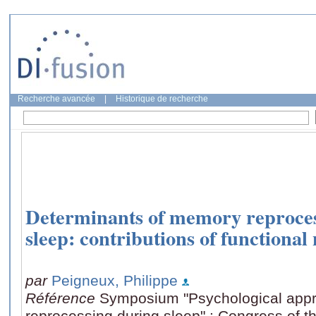
Recherche avancée
|
Historique de recherche
Determinants of memory reproce
sleep: contributions of functiona
par
Peigneux, Philippe
Référence
Symposium "Psychological app
reprocessing during sleep" : Congress of 